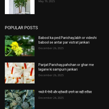
May 19, 2025
POPULAR POSTS
Babool ka ped:Parichay,labh or videshi
babool se antar par vistrat jankari
December 26, 2025
Parijat:Parichay,pahchan or ghar me
lagane ki sampurn jankari
December 26, 2025
गमले में गोभी और ब्रोकली उगाने का सही तरीका
December 24, 2025