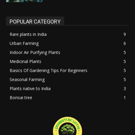
POPULAR CATEGORY
Rare plants in India
9
Urban Farming
6
Indoor Air Purifying Plants
5
Medicinal Plants
5
Basics Of Gardening Tips For Beginners
5
Seasonal Farming
5
Plants native to India
3
Bonsai tree
1