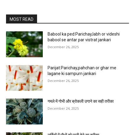
MOST READ
Babool ka ped:Parichay,labh or videshi
babool se antar par vistrat jankari
December 26, 2025
Parijat:Parichay,pahchan or ghar me
lagane ki sampurn jankari
December 26, 2025
गमले में गोभी और ब्रोकली उगाने का सही तरीका
December 24, 2025