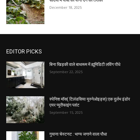
सर्दियों में पौधों को पानी देने का तरीका
December 18, 2025
EDITOR PICKS
बिना खिड़की वाले बाथरूम में ह्यूमिडिटी लविंग पौधे
September 22, 2025
स्पेनिश मॉस( टिलंडसिया यूस्नेओइड्स):एक दुर्लभ इंडोर
एयर प्यूरीफाइंग प्लांट
September 15, 2025
गुयाना चेस्टनट : भाग्य जगाने वाला पौधा