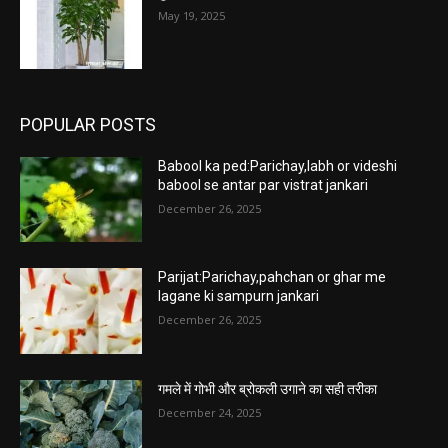
May 19, 2025
POPULAR POSTS
Babool ka ped:Parichay,labh or videshi
babool se antar par vistrat jankari
December 26, 2025
Parijat:Parichay,pahchan or ghar me
lagane ki sampurn jankari
December 26, 2025
गमले में गोभी और ब्रोकली उगाने का सही तरीका
December 24, 2025