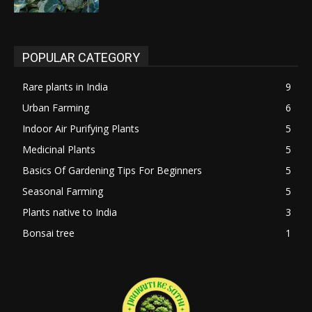
POPULAR CATEGORY
Rare plants in India
9
Urban Farming
6
Indoor Air Purifying Plants
5
Medicinal Plants
5
Basics Of Gardening Tips For Beginners
5
Seasonal Farming
5
Plants native to India
3
Bonsai tree
1