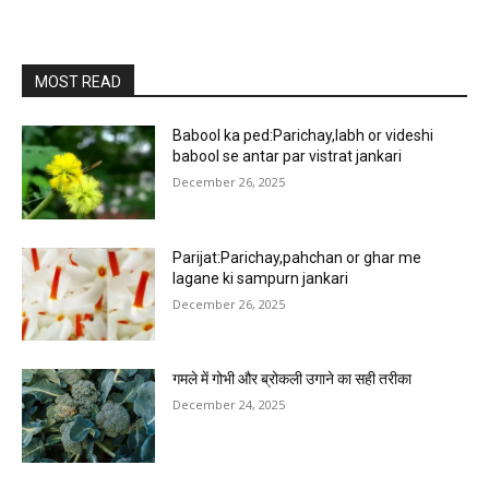
MOST READ
Babool ka ped:Parichay,labh or videshi
babool se antar par vistrat jankari
December 26, 2025
Parijat:Parichay,pahchan or ghar me
lagane ki sampurn jankari
December 26, 2025
गमले में गोभी और ब्रोकली उगाने का सही तरीका
December 24, 2025