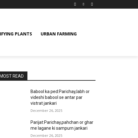
IFYING PLANTS
URBAN FARMING
MOST READ
Babool ka ped:Parichay,labh or
videshi babool se antar par
vistrat jankari
December 26, 2025
Parijat:Parichay,pahchan or ghar
me lagane ki sampurn jankari
December 26, 2025