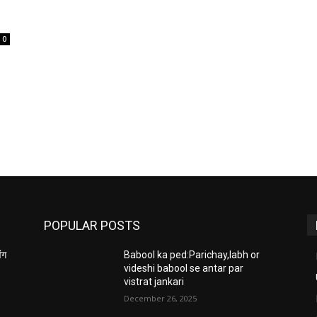
0
POPULAR POSTS
ंग
Babool ka ped:Parichay,labh or
videshi babool se antar par
vistrat jankari
December 26, 2025