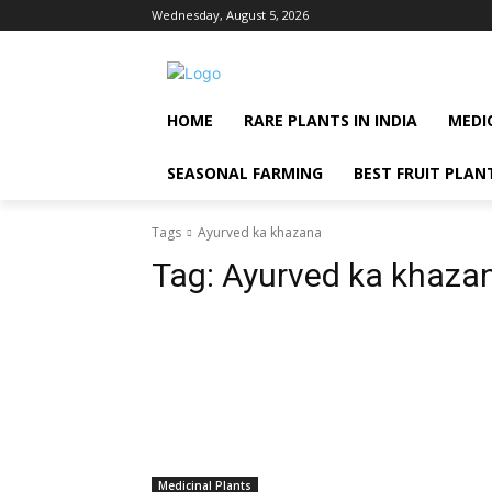
Wednesday, August 5, 2026
HOME
RARE PLANTS IN INDIA
MEDI
SEASONAL FARMING
BEST FRUIT PLAN
Tags
Ayurved ka khazana
Tag:
Ayurved ka khaza
Medicinal Plants