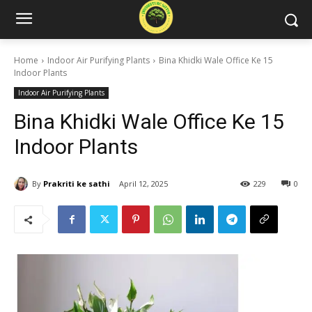
Home
Indoor Air Purifying Plants
Bina Khidki Wale Office Ke 15
Indoor Plants
Indoor Air Purifying Plants
Bina Khidki Wale Office Ke 15
Indoor Plants
By
Prakriti ke sathi
April 12, 2025
229
0