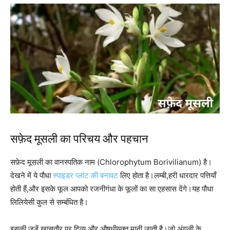
सफ़ेद मूसली का परिचय और पहचान
सफ़ेद मूसली का वानस्पतिक नाम (Chlorophytum Borivilianum) है।
देखने में ये पौधा
स्पाइडर प्लांट की बनावट
लिए होता है।लम्बी,हरी धारदार पत्तियाँ
होती हैं,और इसके फूल आपको रजनीगंधा के फूलों का सा एहसास देंगे।यह पौधा
लिलियेसी कुल से सम्बंधित है।
इसकी जड़ें खासतौर पर दिव्य और औषधीयुक्त मानी जाती है।जो अंगुली के