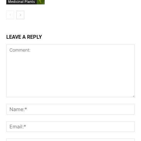
Medicinal Plants
LEAVE A REPLY
Comment:
Na
Ema