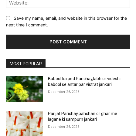
Web
Save my name, email, and website in this browser for the
next time I comment.
MOST POPULAR
Babool ka ped:Parichay,labh or videshi
babool se antar par vistrat jankari
December 26, 2025
Parijat:Parichay,pahchan or ghar me
lagane ki sampurn jankari
December 26, 2025